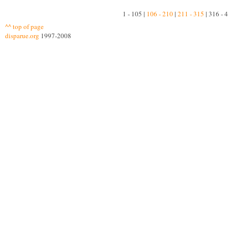
1 - 105 |
106 - 210
|
211 - 315
| 316 - 
^^ top of page
disparue.org
1997-2008